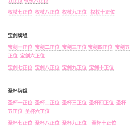
五正位
权杖六正位
权杖七正位
权杖八正位
权杖九正位
权杖十正位
宝剑牌组
宝剑一正位
宝剑二正位
宝剑三正位
宝剑四正位
宝剑五
正位
宝剑六正位
宝剑七正位
宝剑八正位
宝剑九正位
宝剑十正位
圣杯牌组
圣杯一正位 圣杯二正位 圣杯三正位 圣杯四正位 圣杯
五正位 圣杯六正位
圣杯七正位 圣杯八正位 圣杯九正位 圣杯十正位