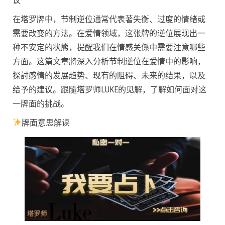
议
在塔罗牌中，节制逆位通常代表著失衡、过度的情绪或
需要改变的方法。在爱情领域，这张牌的逆位展现出一
种不安定的状態，提醒我们在情感关係中需要注意哪些
方面。这篇文章將深入分析节制逆位在爱情中的影响，
探討感情的发展趋势、现有的阻碍、未来的结果，以及
给予的建议。跟隨塔罗师LUKE的见解，了解如何面对这
一牌面的挑战。
牌面意思解读