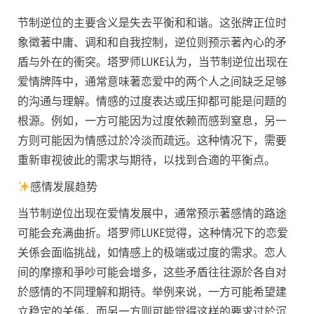
节制逆位的主要含义是失去平衡和和谐。这张牌正位时
象徵著中庸、调和和自我控制，逆位则预示著內心的矛
盾与外在的衝突。塔罗师LUKE认为，当节制逆位出现在
爱情牌阵中，通常意味著恋爱中的两个人之间缺乏足够
的沟通与理解。情感的过度表达或压抑都可能是问题的
根源。例如，一方可能因为过度依赖而感到窒息，另一
方则可能因为情感过於冷淡而疏远。这种情况下，需要
重新审视彼此的需求与期待，以找到合適的平衡点。
感情发展趋势
当节制逆位出现在爱情发展中，通常预示著感情的路途
可能会充满曲折。塔罗师LUKE觉得，这种情况下的恋爱
关係会面临挑战，如情感上的极端或过度的需求。恋人
间的摩擦和爭吵可能会增多，这些矛盾往往源於各自对
於感情的不同理解和期待。举例来说，一方可能希望建
立稳定的关係，而另一方则可能觉得这样的要求过於沉