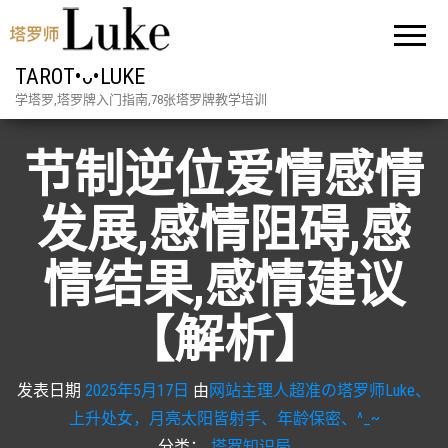
TAROT•ᴗ•LUKE
学塔罗,塔罗牌入门指南,78张塔罗牌教学培训
节制逆位爱情感情
发展,感情阻碍,感
情结果,感情建议
【解析】
发表日期
2025年5月17日
由
网站主理人超准の塔罗师Luke、
上升处女，月亮太阳皆射手、年龄保密、^_~
分类：
塔罗知识局