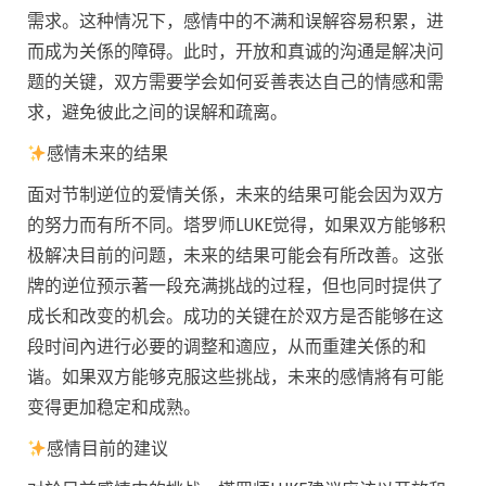
需求。这种情况下，感情中的不满和误解容易积累，进
而成为关係的障碍。此时，开放和真诚的沟通是解决问
题的关键，双方需要学会如何妥善表达自己的情感和需
求，避免彼此之间的误解和疏离。
感情未来的结果
面对节制逆位的爱情关係，未来的结果可能会因为双方
的努力而有所不同。塔罗师LUKE觉得，如果双方能够积
极解决目前的问题，未来的结果可能会有所改善。这张
牌的逆位预示著一段充满挑战的过程，但也同时提供了
成长和改变的机会。成功的关键在於双方是否能够在这
段时间內进行必要的调整和適应，从而重建关係的和
谐。如果双方能够克服这些挑战，未来的感情將有可能
变得更加稳定和成熟。
感情目前的建议