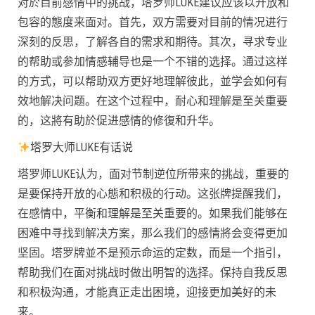
对於目前感情中的挑战，塔罗师LUKE建议应该以开放和
包容的態度来面对。首先，双方需要对目前的情况进行
深刻的反思，了解各自的需求和期待。其次，寻求专业
的帮助或参加情感辅导也是一个不错的选择。通过这样
的方式，可以帮助双方更好地理解彼此，並学会如何有
效地解决问题。在这个过程中，耐心和理解是至关重要
的，这將有助於促进感情的修復和升华。
塔罗大师LUKE有话说
塔罗师LUKE认为，面对节制逆位所带来的挑战，重要的
是要保持开放的心態和积极的行动。这张牌提醒我们，
在感情中，平衡和理解是至关重要的。如果我们能够在
困难中寻找到解决方案，那么我们的感情將会变得更加
坚固。塔罗牌並不是预示命运的定数，而是一个指引，
帮助我们在面对挑战时做出明智的选择。保持自我反思
和积极沟通，才能真正走出困境，迎接更加美好的未
来。