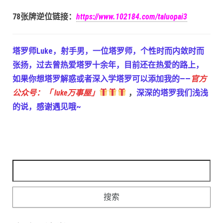
78张牌逆位链接：
https://www.102184.com/taluopai3
塔罗师Luke，射手男，一位塔罗师，个性时而内敛时而
张扬，过去曾热爱塔罗十余年，目前还在热爱的路上，
如果你想塔罗解惑或者深入学塔罗可以添加我的——
官方
公众号：「 luke万事屋」
，
深深的塔罗我们浅浅
的说，感谢遇见哦~
搜索：