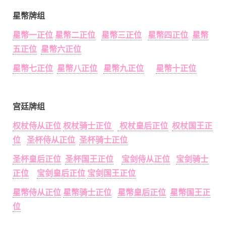
星幣牌组
星幣一正位
星幣二正位
星幣三正位
星幣四正位
星幣
五正位
星幣六正位
星幣七正位
星幣八正位
星幣九正位
星幣十正位
宫廷牌组
权杖侍从正位
权杖骑士正位
权杖皇后正位
权杖国王正
位
圣杯侍从正位
圣杯骑士正位
圣杯皇后正位
圣杯国王正位
宝剑侍从正位
宝剑骑士
正位
宝剑皇后正位
宝剑国王正位
星幣侍从正位
星幣骑士正位
星幣皇后正位
星幣国王正
位