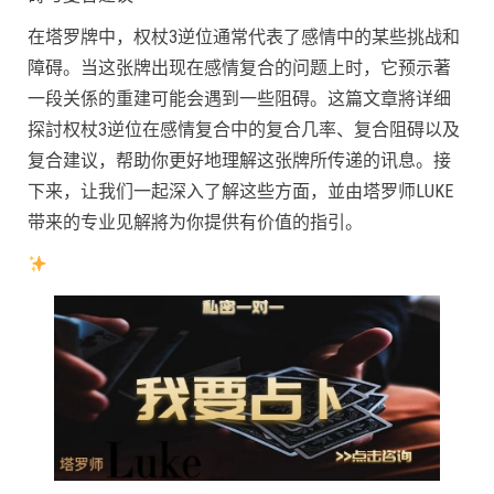
在塔罗牌中，权杖3逆位通常代表了感情中的某些挑战和
障碍。当这张牌出现在感情复合的问题上时，它预示著
一段关係的重建可能会遇到一些阻碍。这篇文章將详细
探討权杖3逆位在感情复合中的复合几率、复合阻碍以及
复合建议，帮助你更好地理解这张牌所传递的讯息。接
下来，让我们一起深入了解这些方面，並由塔罗师LUKE
带来的专业见解將为你提供有价值的指引。