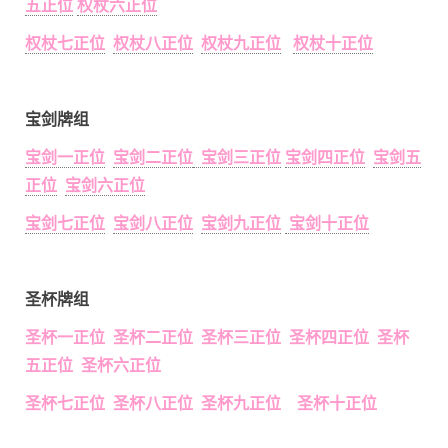
五正位
权杖六正位
权杖七正位
权杖八正位
权杖九正位
权杖十正位
宝剑牌组
宝剑一正位
宝剑二正位
宝剑三正位
宝剑四正位
宝剑五
正位
宝剑六正位
宝剑七正位
宝剑八正位
宝剑九正位
宝剑十正位
圣杯牌组
圣杯一正位 圣杯二正位 圣杯三正位 圣杯四正位 圣杯
五正位 圣杯六正位
圣杯七正位 圣杯八正位 圣杯九正位 圣杯十正位