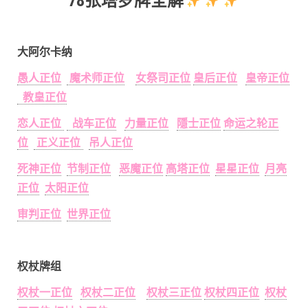
78张塔罗牌全解
大阿尔卡纳
愚人正位
魔术师正位
女祭司正位
皇后正位
皇帝正位
教皇正位
恋人正位
战车正位
力量正位
隱士正位
命运之轮正
位
正义正位
吊人正位
死神正位
节制正位
恶魔正位
高塔正位
星星正位
月亮
正位
太阳正位
审判正位
世界正位
权杖牌组
权杖一正位
权杖二正位
权杖三正位
权杖四正位
权杖