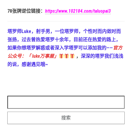
78张牌逆位链接：
https://www.102184.com/taluopai3
塔罗师Luke，射手男，一位塔罗师，个性时而内敛时而
张扬，过去曾热爱塔罗十余年，目前还在热爱的路上，
如果你想塔罗解惑或者深入学塔罗可以添加我的——
官方
公众号：「 luke万事屋」
，
深深的塔罗我们浅浅
的说，感谢遇见哦~
搜索：