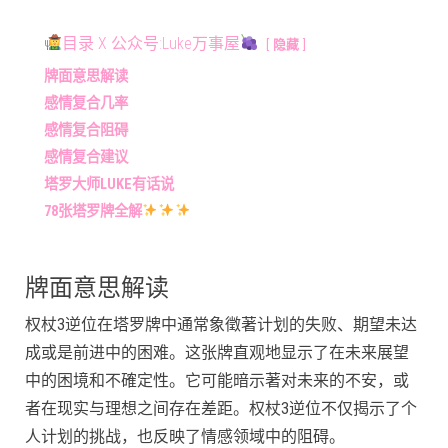
目录 X 公众号:Luke万事屋
隐藏
牌面意思解读
感情复合几率
感情复合阻碍
感情复合建议
塔罗大师LUKE有话说
78张塔罗牌全解
牌面意思解读
权杖3逆位在塔罗牌中通常象徵著计划的失败、期望未达
成或是前进中的困难。这张牌直观地显示了在未来展望
中的困境和不確定性。它可能暗示著对未来的不安，或
者在现实与理想之间存在差距。权杖3逆位不仅揭示了个
人计划的挑战，也反映了情感领域中的阻碍。