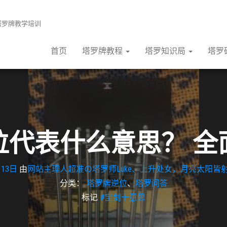
张塔罗牌教学培训
首页
塔罗牌教程
塔罗知识局
塔罗
位代表什么意思？ 全
月13日
由
网站主理人超准の塔罗师Luke、上升处女，月亮太阳皆射
分类：
塔罗牌逆位
、
塔罗问答
标记
#宝剑十意思