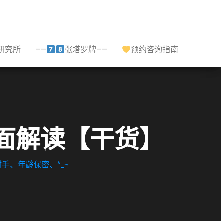
研究所
——
张塔罗牌——
预约咨询指南
面解读【干货】
手、年龄保密、^_~