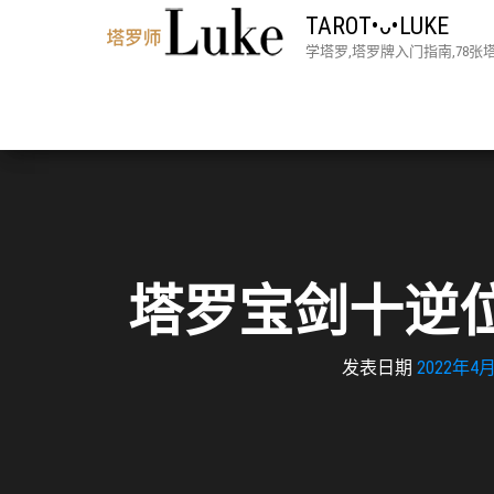
TAROT•ᴗ•LUKE
学塔罗,塔罗牌入门指南,78
塔罗宝剑十逆
发表日期
2022年4