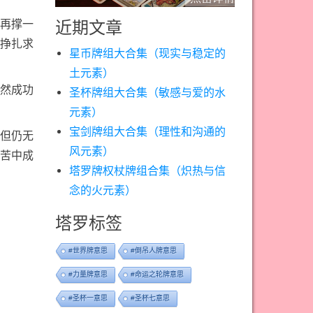
再撑一
近期文章
挣扎求
星币牌组大合集（现实与稳定的
土元素）
然成功
圣杯牌组大合集（敏感与爱的水
元素）
宝剑牌组大合集（理性和沟通的
但仍无
风元素）
苦中成
塔罗牌权杖牌组合集（炽热与信
念的火元素）
塔罗标签
#世界牌意思
#倒吊人牌意思
#力量牌意思
#命运之轮牌意思
#圣杯一意思
#圣杯七意思