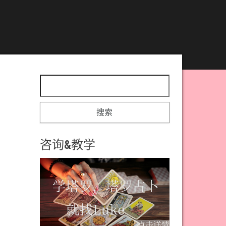
搜索：
咨询&教学