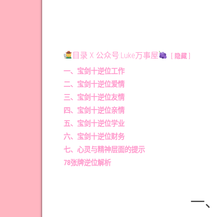
目录 X 公众号:Luke万事屋
隐藏
一、宝剑十逆位工作
二、宝剑十逆位爱情
三、宝剑十逆位友情
四、宝剑十逆位亲情
五、宝剑十逆位学业
六、宝剑十逆位财务
七、心灵与精神层面的提示
78张牌逆位解析
一