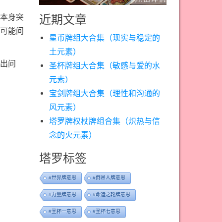
本身突
近期文章
可能问
星币牌组大合集（现实与稳定的
土元素）
出问
圣杯牌组大合集（敏感与爱的水
元素）
宝剑牌组大合集（理性和沟通的
风元素）
塔罗牌权杖牌组合集（炽热与信
念的火元素）
塔罗标签
#世界牌意思
#倒吊人牌意思
#力量牌意思
#命运之轮牌意思
#圣杯一意思
#圣杯七意思