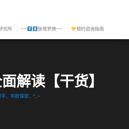
研究所
——
张塔罗牌——
预约咨询指南
全面解读【干货】
手、年龄保密、^_~