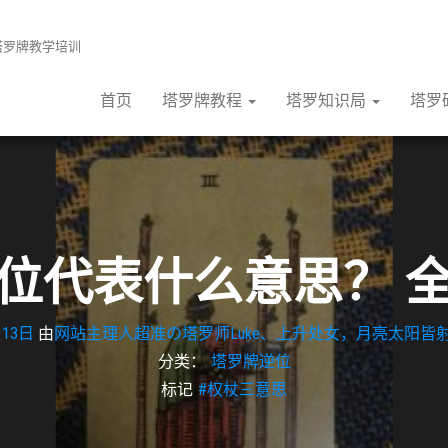
张塔罗牌教学培训
首页
塔罗牌教程
塔罗知识局
塔罗
位代表什么意思？ 
月13日
由
网站主理人超准の塔罗师Luke、上升处女，月亮太阳皆射
分类：
塔罗牌逆位
标记
#权杖三意思