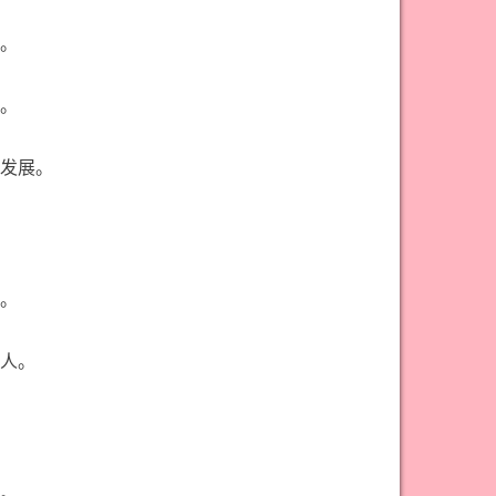
#权杖九意思
#权杖二意思
#权杖五意思
#权杖侍从意思
。
#权杖八意思
#权杖六意思
。
#权杖十意思
#权杖四意思
#权杖国王意思
#权杖女皇意思
发展。
#权杖骑士意思
#正义牌意思
#死神牌意思
#皇后牌意思
#皇帝牌意思
#节制牌意思
。
#隐士牌意思
#高塔牌意思
#魔术师意思
圣杯骑士意思
人。
。