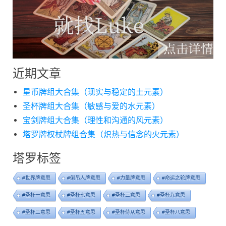
近期文章
星币牌组大合集（现实与稳定的土元素）
圣杯牌组大合集（敏感与爱的水元素）
宝剑牌组大合集（理性和沟通的风元素）
塔罗牌权杖牌组合集（炽热与信念的火元素）
塔罗标签
#世界牌意思
#倒吊人牌意思
#力量牌意思
#命运之轮牌意思
#圣杯一意思
#圣杯七意思
#圣杯三意思
#圣杯九意思
#圣杯二意思
#圣杯五意思
#圣杯侍从意思
#圣杯八意思