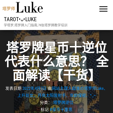
TAROT•ᴗ•LUKE
学塔罗,塔罗牌入门指南,78张塔罗牌教学培训
塔罗牌星币十逆位
代表什么意思？ 全
面解读【干货】
发表日期
2022年4月7日
由
网站主理人超准の塔罗师Luke、
上升处女，月亮太阳皆射手、年龄保密、^_~
分类：
塔罗牌逆位
标记
#星币十意思