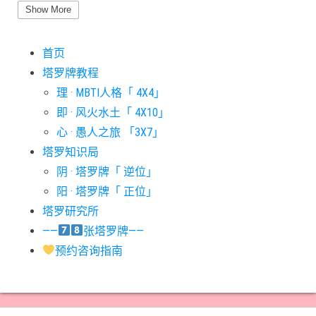
#圣杯六意思
#圣杯十意思
#圣杯四意思
#圣杯国王意思
Show More
#圣杯女皇意思
#太阳牌意思
#女祭司牌意思
#宝剑一意思
首页
#宝剑七意思
#宝剑三意思
#宝剑九意思
#宝剑二意思
塔罗牌教程
#宝剑五意思
#宝剑侍从意思
#宝剑八意思
#宝剑六意思
理 · MBTI人格「 4X4」
#宝剑十意思
#宝剑四意思
#宝剑国王意思
#宝剑女皇意思
即 · 风火水土「 4X10」
#宝剑骑士意思
#审判牌意思
#恋人牌意思
#恶魔牌意思
心 · 愚人之旅 「3X7」
#愚人牌意思
#战车牌意思
#教皇牌意思
#星币一意思
塔罗知识局
阴 · 塔罗牌「 逆位」
#星币七意思
#星币三意思
#星币九意思
#星币二意思
阳 · 塔罗牌「 正位」
#星币五意思
#星币侍从意思
#星币八意思
#星币六意思
塔罗研究所
#星币十意思
#星币四意思
#星币国王意思
#星币女皇意思
——
张塔罗牌——
#星币骑士意思
#星星牌意思
#月亮牌意思
#权杖一意思
预约咨询指南
#权杖七意思
#权杖三意思
#权杖九意思
#权杖二意思
#权杖五意思
#权杖侍从意思
#权杖八意思
#权杖六意思