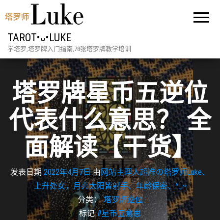
TAROT•ᴗ•LUKE
学塔罗,塔罗牌入门指南,78张塔罗牌教学培训
塔罗牌星币五逆位
代表什么意思？ 全
面解读【干货】
发表日期
2022年4月7日
由
网站主理人超准の塔罗师Luke、
上升处女，月亮太阳皆射手、年龄保密、^_~
分类：
塔罗牌逆位
标记
#星币五意思