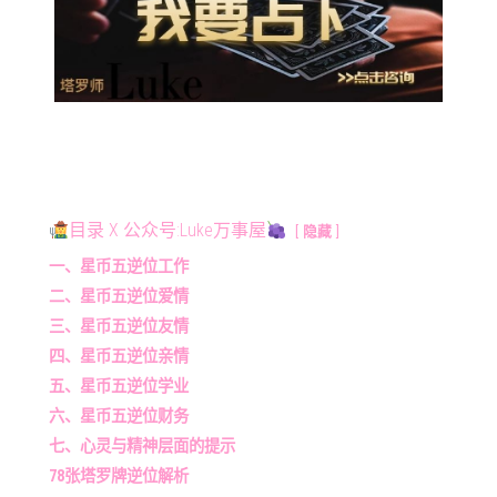
目录 X 公众号:Luke万事屋
隐藏
一、星币五逆位工作
二、星币五逆位爱情
三、星币五逆位友情
四、星币五逆位亲情
五、星币五逆位学业
六、星币五逆位财务
七、心灵与精神层面的提示
78张塔罗牌逆位解析