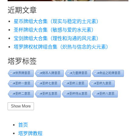
近期文章
星币牌组大合集（现实与稳定的土元素）
圣杯牌组大合集（敏感与爱的水元素）
宝剑牌组大合集（理性和沟通的风元素）
塔罗牌权杖牌组合集（炽热与信念的火元素）
塔罗标签
#世界牌意思
#倒吊人牌意思
#力量牌意思
#命运之轮牌意思
#圣杯一意思
#圣杯七意思
#圣杯三意思
#圣杯九意思
#圣杯二意思
#圣杯五意思
#圣杯侍从意思
#圣杯八意思
#圣杯六意思
#圣杯十意思
#圣杯四意思
#圣杯国王意思
Show More
#圣杯女皇意思
#太阳牌意思
#女祭司牌意思
#宝剑一意思
首页
#宝剑七意思
#宝剑三意思
#宝剑九意思
#宝剑二意思
塔罗牌教程
#宝剑五意思
#宝剑侍从意思
#宝剑八意思
#宝剑六意思