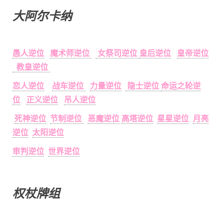
大阿尔卡纳
愚人逆位
魔术师逆位
女祭司逆位
皇后逆位
皇帝逆位
教皇逆位
恋人逆位
战车逆位
力量逆位
隐士逆位
命运之轮逆
位
正义逆位
吊人逆位
死神逆位
节制逆位
恶魔逆位
高塔逆位
星星逆位
月亮
逆位
太阳逆位
审判逆位
世界逆位
权杖牌组