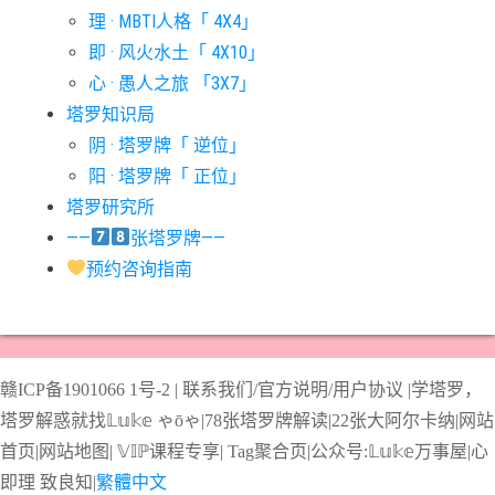
理 · MBTI人格「 4X4」
#宝剑十意思
#宝剑四意思
#宝剑国王意思
#宝剑女皇意思
即 · 风火水土「 4X10」
#宝剑骑士意思
#审判牌意思
#恋人牌意思
#恶魔牌意思
心 · 愚人之旅 「3X7」
#愚人牌意思
#战车牌意思
#教皇牌意思
#星币一意思
塔罗知识局
阴 · 塔罗牌「 逆位」
#星币七意思
#星币三意思
#星币九意思
#星币二意思
阳 · 塔罗牌「 正位」
#星币五意思
#星币侍从意思
#星币八意思
#星币六意思
塔罗研究所
#星币十意思
#星币四意思
#星币国王意思
#星币女皇意思
——
张塔罗牌——
#星币骑士意思
#星星牌意思
#月亮牌意思
#权杖一意思
预约咨询指南
#权杖七意思
#权杖三意思
#权杖九意思
#权杖二意思
#权杖五意思
#权杖侍从意思
#权杖八意思
#权杖六意思
#权杖十意思
#权杖四意思
#权杖国王意思
#权杖女皇意思
赣ICP备1901066
1号-2
|
联系我们/官方说明/用户协议
|
学塔罗，
#权杖骑士意思
#正义牌意思
#死神牌意思
#皇后牌意思
塔罗解惑就找𝕃𝕦𝕜𝕖 ゃōゃ|
78张塔罗牌解读
|
22张大阿尔卡纳
|
网站
#皇帝牌意思
#节制牌意思
#隐士牌意思
#高塔牌意思
首页
|
网站地图
|
𝕍𝕀ℙ课程专享
|
Tag聚合页
|
公众号:𝕃𝕦𝕜𝕖万事屋|
心
即理
致良
知
|
繁體中文
#魔术师意思
圣杯骑士意思